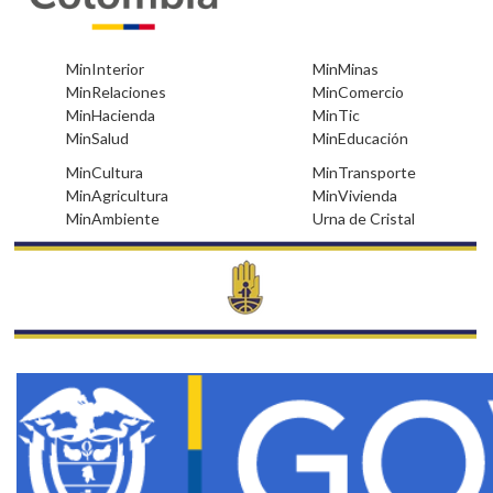
•
•
MinInterior
MinMinas
•
•
MinRelaciones
MinComercio
•
•
MinHacienda
MinTic
•
•
MinSalud
MinEducación
•
•
MinCultura
MinTransporte
•
•
MinAgricultura
MinVivienda
•
•
MinAmbiente
Urna de Cristal