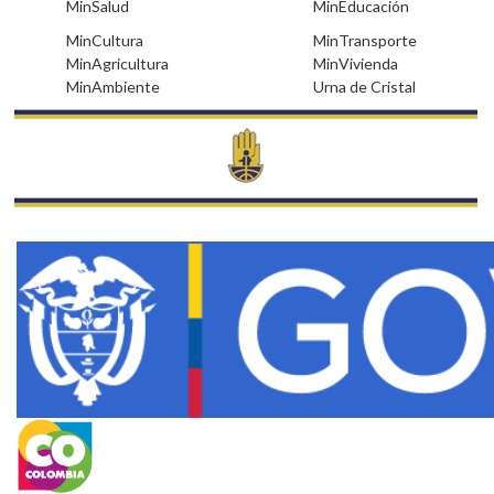
•
•
MinSalud
MinEducación
•
•
MinCultura
MinTransporte
•
•
MinAgricultura
MinVivienda
•
•
MinAmbiente
Urna de Cristal