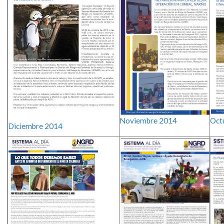
Noviembre​ 2014​
Octu
Diciembre​ 2014​